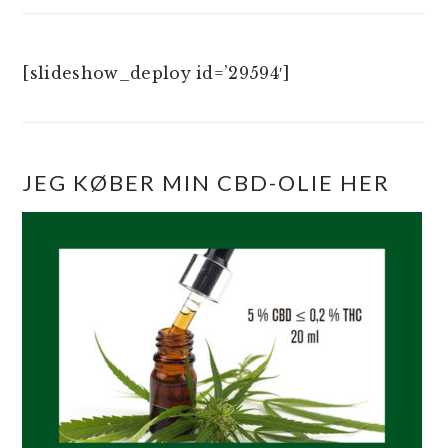
[slideshow_deploy id=’29594′]
JEG KØBER MIN CBD-OLIE HER