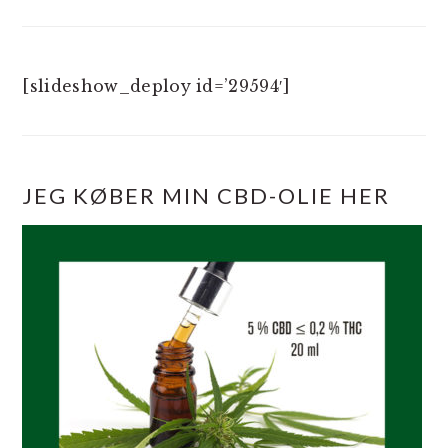
[slideshow_deploy id=’29594′]
JEG KØBER MIN CBD-OLIE HER