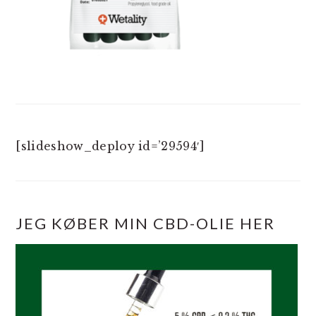
[slideshow_deploy id=’29594′]
JEG KØBER MIN CBD-OLIE HER