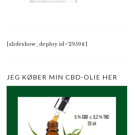
[slideshow_deploy id=’29594′]
JEG KØBER MIN CBD-OLIE HER