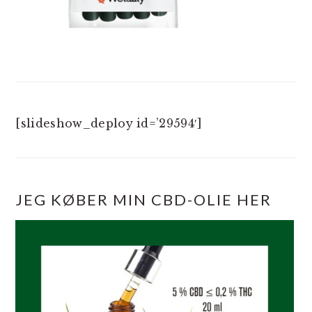
[slideshow_deploy id=’29594′]
JEG KØBER MIN CBD-OLIE HER