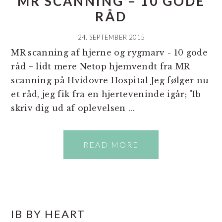
MR SCANNING – 10 GODE
RÅD
24. SEPTEMBER 2015
MR scanning af hjerne og rygmarv - 10 gode
råd + lidt mere Netop hjemvendt fra MR
scanning på Hvidovre Hospital Jeg følger nu
et råd, jeg fik fra en hjerteveninde igår; "Ib
skriv dig ud af oplevelsen ...
READ MORE
PRIMÆR
IB BY HEART