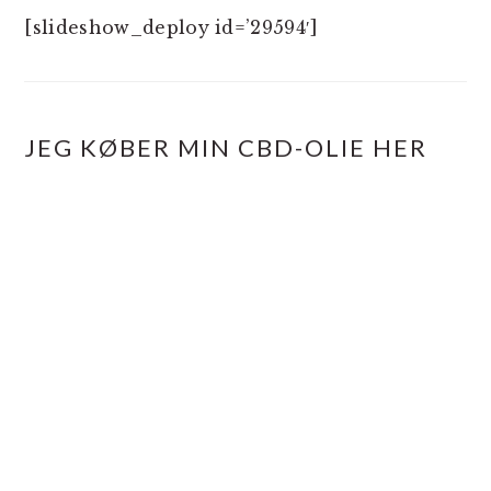
[slideshow_deploy id=’29594′]
JEG KØBER MIN CBD-OLIE HER