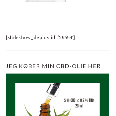
[slideshow_deploy id=’29594′]
JEG KØBER MIN CBD-OLIE HER