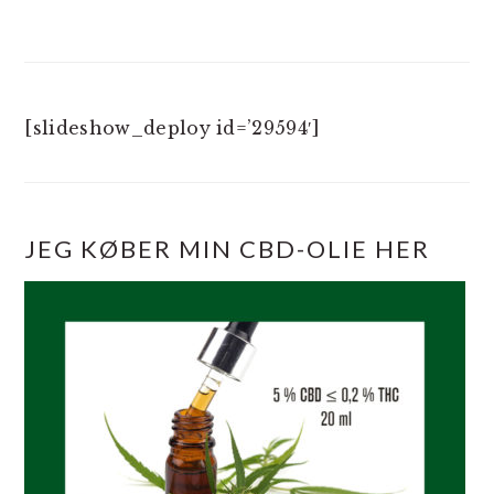
[slideshow_deploy id=’29594′]
JEG KØBER MIN CBD-OLIE HER