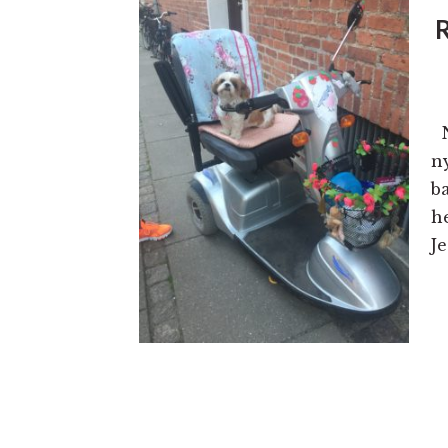
N
n
b
h
Je