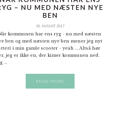
RYG – NU MED NÆSTEN NYE
BEN
10. AUGUST 2017
år kommunen har ens ryg - nu med næsten
ye ben og med næsten nye ben mener jeg nyt
atteri i min gamle scooter - yeah ... Altså hør
er, jeg er ikke en, der kimer kommunen ned.
g ...
READ MORE