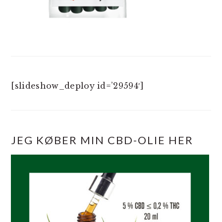
[slideshow_deploy id=’29594′]
JEG KØBER MIN CBD-OLIE HER