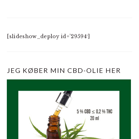
[slideshow_deploy id=’29594′]
JEG KØBER MIN CBD-OLIE HER