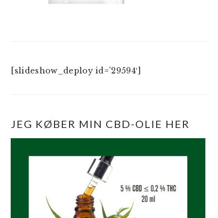
[slideshow_deploy id=’29594′]
JEG KØBER MIN CBD-OLIE HER