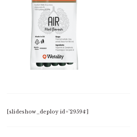
[slideshow_deploy id=’29594′]