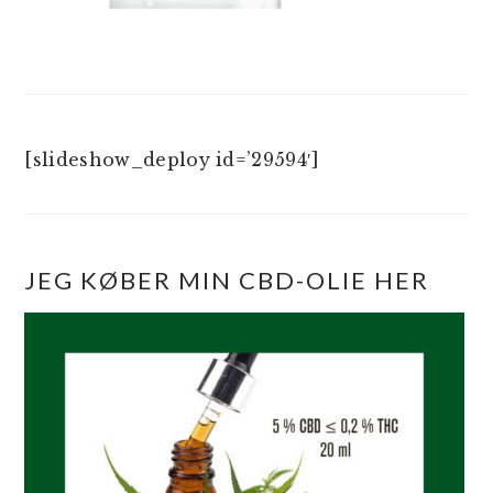
[slideshow_deploy id=’29594′]
JEG KØBER MIN CBD-OLIE HER