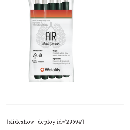
[slideshow_deploy id=’29594′]