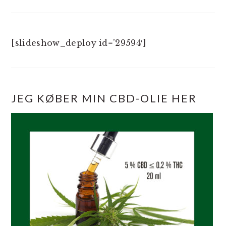
[slideshow_deploy id=’29594′]
JEG KØBER MIN CBD-OLIE HER