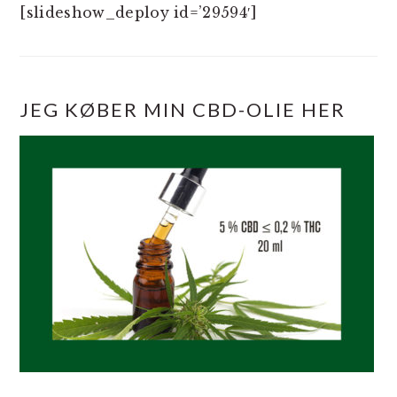
[slideshow_deploy id=’29594′]
JEG KØBER MIN CBD-OLIE HER