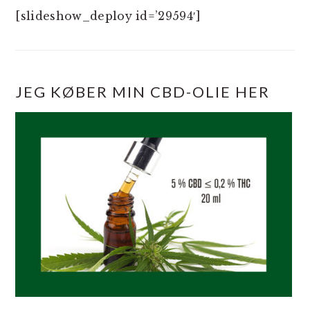
[slideshow_deploy id=’29594′]
JEG KØBER MIN CBD-OLIE HER