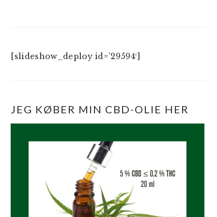
[slideshow_deploy id=’29594′]
JEG KØBER MIN CBD-OLIE HER