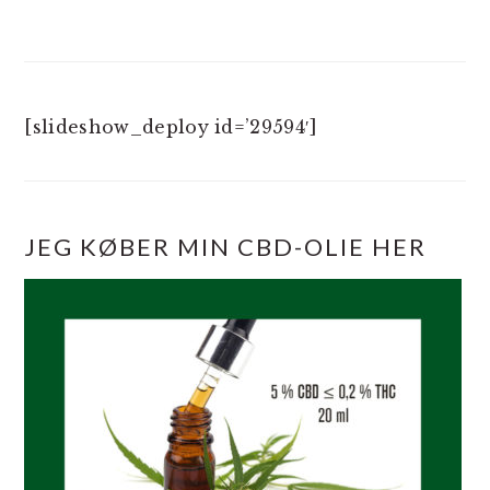
[slideshow_deploy id=’29594′]
JEG KØBER MIN CBD-OLIE HER