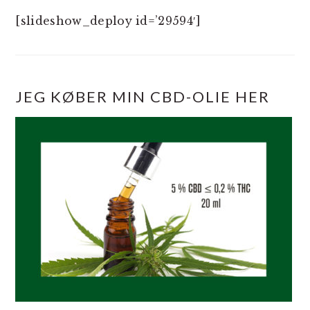
[slideshow_deploy id=’29594′]
JEG KØBER MIN CBD-OLIE HER