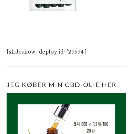
[slideshow_deploy id=’29594′]
JEG KØBER MIN CBD-OLIE HER