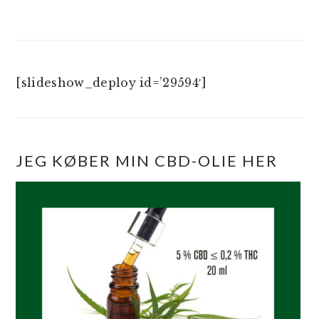
[slideshow_deploy id=’29594′]
JEG KØBER MIN CBD-OLIE HER