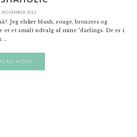
. NOVEMBER 2015
?. Jeg elsker blush, rouge, bronzers og
e er et smalt udvalg af mine "darlings. De er i
...
READ MORE