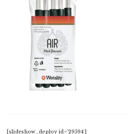
[slideshow_deploy id=’29594′]