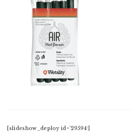
[slideshow_deploy id=’29594′]