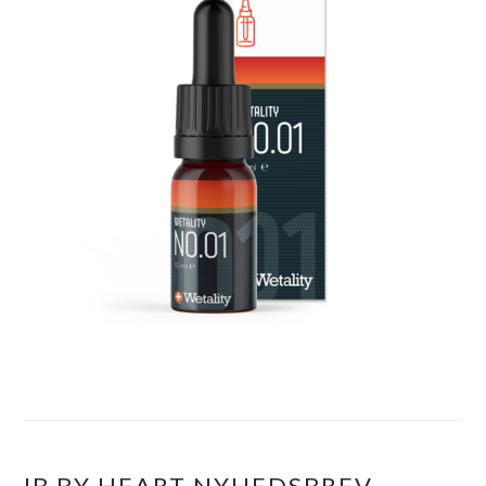
IB BY HEART NYHEDSBREV