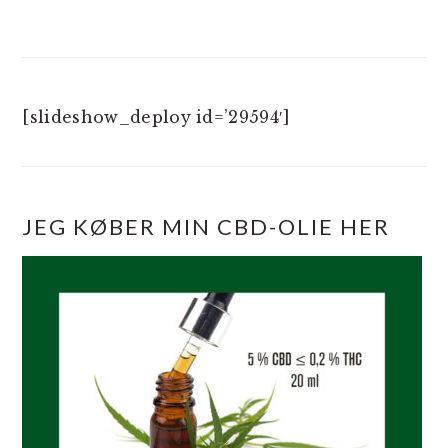
[slideshow_deploy id=’29594′]
JEG KØBER MIN CBD-OLIE HER