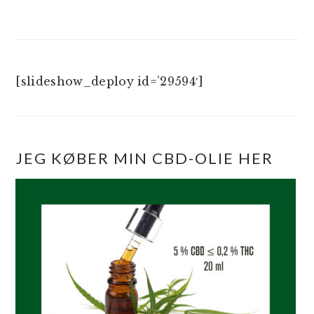
[slideshow_deploy id=’29594′]
JEG KØBER MIN CBD-OLIE HER