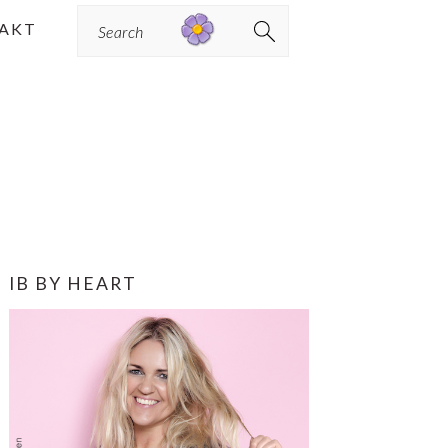
Search
AKT
PRIMÆR
IB BY HEART
SIDEBAR