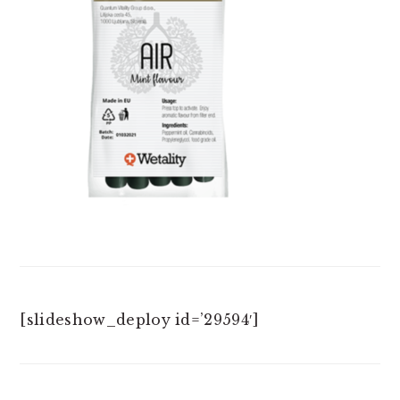
[slideshow_deploy id=’29594′]