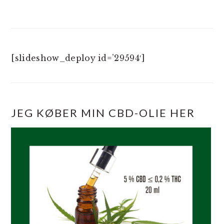
[slideshow_deploy id=’29594′]
JEG KØBER MIN CBD-OLIE HER