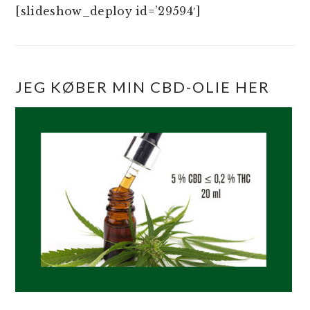
[slideshow_deploy id=’29594′]
JEG KØBER MIN CBD-OLIE HER