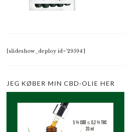
[slideshow_deploy id=’29594′]
JEG KØBER MIN CBD-OLIE HER