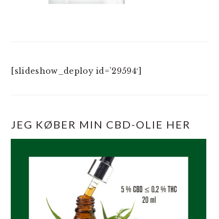
[slideshow_deploy id=’29594′]
JEG KØBER MIN CBD-OLIE HER