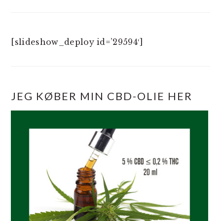
[slideshow_deploy id=’29594′]
JEG KØBER MIN CBD-OLIE HER