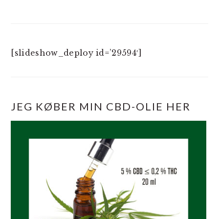
[slideshow_deploy id=’29594′]
JEG KØBER MIN CBD-OLIE HER