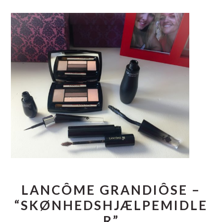
LANCÔME GRANDIÔSE –
“SKØNHEDSHJÆLPEMIDLE
R”