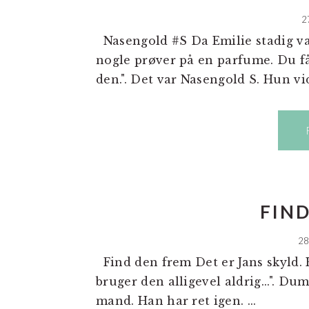
2
Nasengold #S Da Emilie stadig var 
nogle prøver på en parfume. Du få
den.". Det var Nasengold S. Hun vids
FIN
28
Find den frem Det er Jans skyld. H
bruger den alligevel aldrig...". Du
mand. Han har ret igen. ...