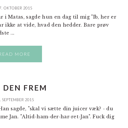
7. OKTOBER 2015
i Matas, sagde hun en dag til mig "Ib, her er
r ikke at vide, hvad den hedder. Bare prøv
te ...
READ MORE
D DEN FREM
. SEPTEMBER 2015
an sagde, "skal vi sætte din juicer væk? - du
mme Jan. "Altid-ham-der-har-ret-Jan". Fuck dig