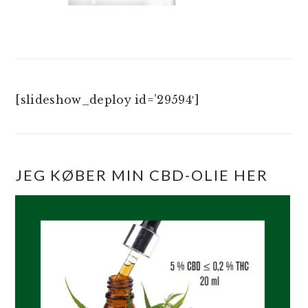
[slideshow_deploy id=’29594′]
JEG KØBER MIN CBD-OLIE HER