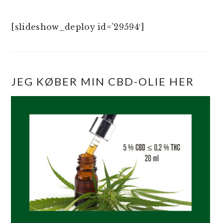
[slideshow_deploy id=’29594′]
JEG KØBER MIN CBD-OLIE HER