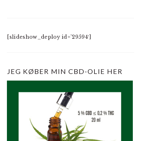
[slideshow_deploy id=’29594′]
JEG KØBER MIN CBD-OLIE HER