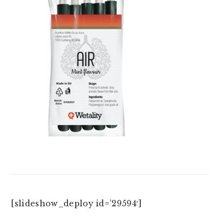
[slideshow_deploy id=’29594′]