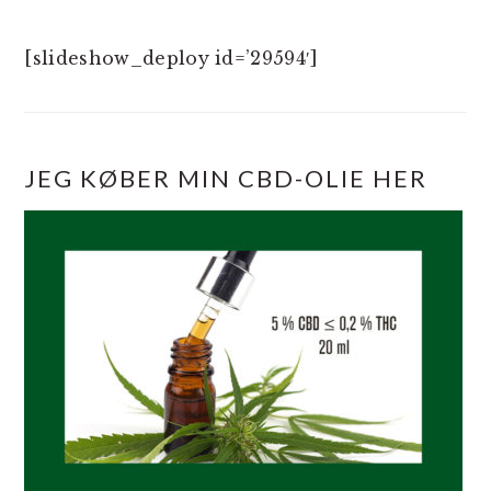
[slideshow_deploy id=’29594′]
JEG KØBER MIN CBD-OLIE HER