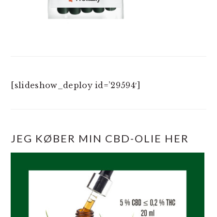
[slideshow_deploy id=’29594′]
JEG KØBER MIN CBD-OLIE HER