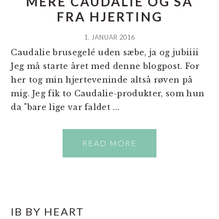
MERE CAUDALIE OG SÅ
FRA HJERTING
1. JANUAR 2016
Caudalie brusegelé uden sæbe, ja og jubiiii
Jeg må starte året med denne blogpost. For
her tog min hjerteveninde altså røven på
mig. Jeg fik to Caudalie-produkter, som hun
da "bare lige var faldet ...
READ MORE
PRIMÆR
IB BY HEART