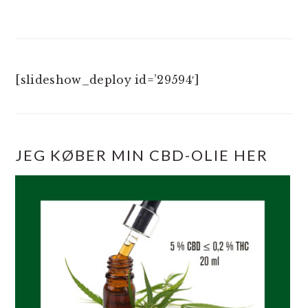
[slideshow_deploy id=’29594′]
JEG KØBER MIN CBD-OLIE HER