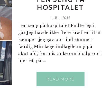
HOSPITALET
1. JULI 2015
I en seng på hospitalet Endte jeg i
går Jeg havde ikke flere kræfter til at
kæmpe - jeg gav op - indrømmet -
færdig Min læge indlagde mig på
akut afd, for mistanke om blodprop i
hjertet, på ...
READ MORE