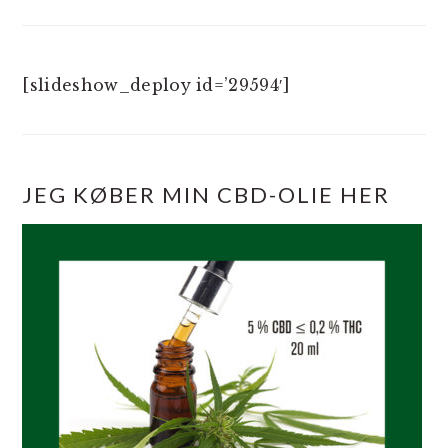
[slideshow_deploy id=’29594′]
JEG KØBER MIN CBD-OLIE HER