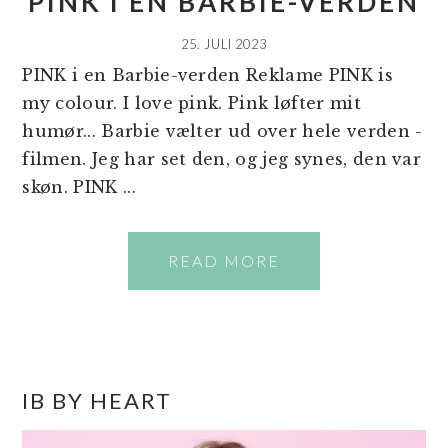
PINK I EN BARBIE-VERDEN
25. JULI 2023
PINK i en Barbie-verden Reklame PINK is
my colour. I love pink. Pink løfter mit
humør... Barbie vælter ud over hele verden -
filmen. Jeg har set den, og jeg synes, den var
skøn. PINK ...
READ MORE
PRIMÆR
IB BY HEART
SIDEBAR