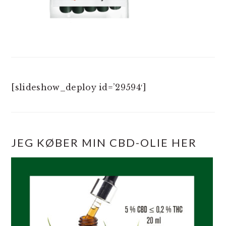
[slideshow_deploy id=’29594′]
JEG KØBER MIN CBD-OLIE HER