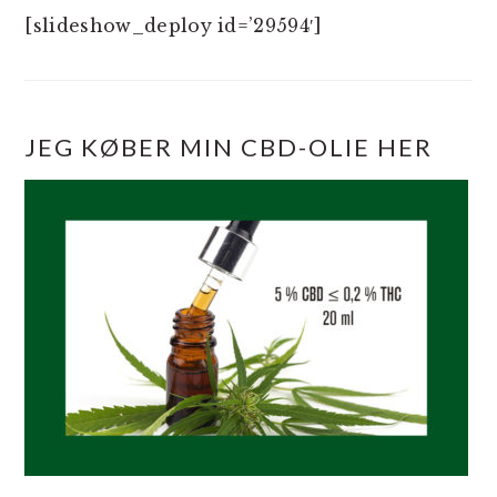
[slideshow_deploy id=’29594′]
JEG KØBER MIN CBD-OLIE HER