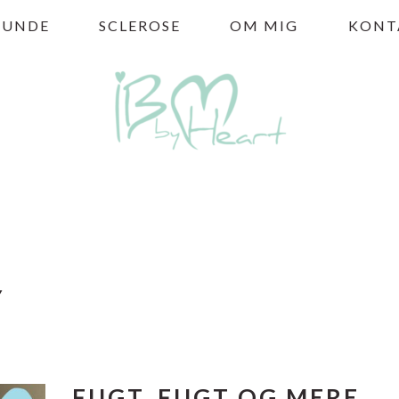
HUNDE
SCLEROSE
OM MIG
KONT
Y
FUGT, FUGT OG MERE