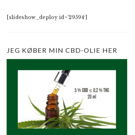
[slideshow_deploy id=’29594′]
JEG KØBER MIN CBD-OLIE HER